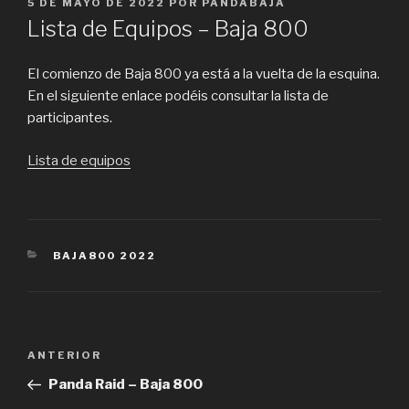
PUBLICADO
5 DE MAYO DE 2022
POR
PANDABAJA
EL
Lista de Equipos – Baja 800
El comienzo de Baja 800 ya está a la vuelta de la esquina.
En el siguiente enlace podéis consultar la lista de
participantes.
Lista de equipos
CATEGORÍAS
BAJA800 2022
Navegación
Entrada
ANTERIOR
de
anterior:
Panda Raid – Baja 800
entradas