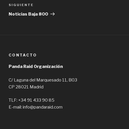
Siguiente
SIGUIENTE
entrada
Noticias Baja 800
CONTACTO
Panda Raid Organización
C/ Laguna del Marquesado 11, B03
CP 28021 Madrid
TLF: +34 91 433 90 85
E-mail: info@pandaraid.com