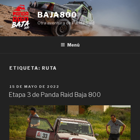
Saltar
al
BAJA800
contenido
Otra aventura de Panda Raid
Menú
ETIQUETA:
RUTA
PUBLICADO
15 DE MAYO DE 2022
EL
Etapa 3 de Panda Raid Baja 800